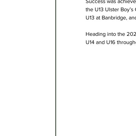
Success was achieved 
the U13 Ulster Boy’s
U13 at Banbridge, and
Heading into the 202
U14 and U16 througho