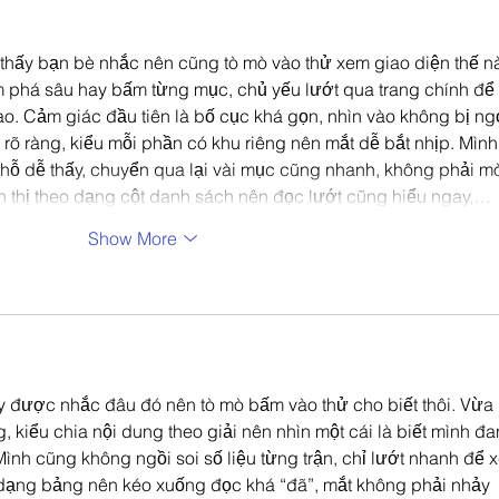
thấy bạn bè nhắc nên cũng tò mò vào thử xem giao diện thế n
m phá sâu hay bấm từng mục, chủ yếu lướt qua trang chính để 
ao. Cảm giác đầu tiên là bố cục khá gọn, nhìn vào không bị ng
 rõ ràng, kiểu mỗi phần có khu riêng nên mắt dễ bắt nhịp. Mình
chỗ dễ thấy, chuyển qua lại vài mục cũng nhanh, không phải m
ển thị theo dạng cột danh sách nên đọc lướt cũng hiểu ngay,…
Show More
y được nhắc đâu đó nên tò mò bấm vào thử cho biết thôi. Vừa
g, kiểu chia nội dung theo giải nên nhìn một cái là biết mình đa
Mình cũng không ngồi soi số liệu từng trận, chỉ lướt nhanh để 
ể dạng bảng nên kéo xuống đọc khá “đã”, mắt không phải nhảy 