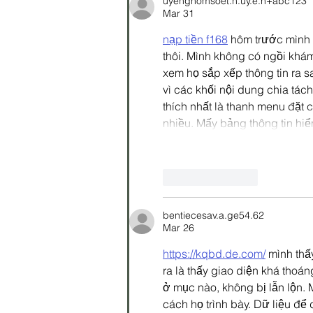
uyenghomsoet.h.uy.e.n+abc123
Mar 31
nạp tiền f168
 hôm trước mình 
thôi. Mình không có ngồi khá
xem họ sắp xếp thông tin ra s
vì các khối nội dung chia tách
thích nhất là thanh menu đặt 
nhiều. Mấy bảng thông tin hi
Like
Reply
bentiecesav.a.ge54.62
Mar 26
https://kqbd.de.com/
 mình thấ
ra là thấy giao diện khá thoán
ở mục nào, không bị lẫn lộn. 
cách họ trình bày. Dữ liệu đ