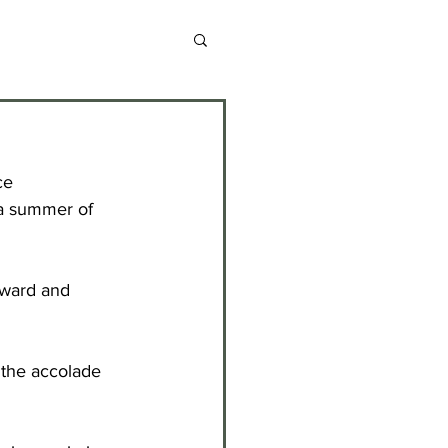
chive 2013-2014
ce 
chive 2020-2021
a summer of 
chive 2024-2025
rward and 
 the accolade 