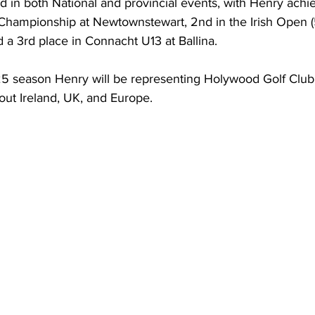
in both National and provincial events, with Henry achie
 Championship at Newtownstewart, 2nd in the Irish Open (
 a 3rd place in Connacht U13 at Ballina.
5 season Henry will be representing Holywood Golf Club 
ut Ireland, UK, and Europe.