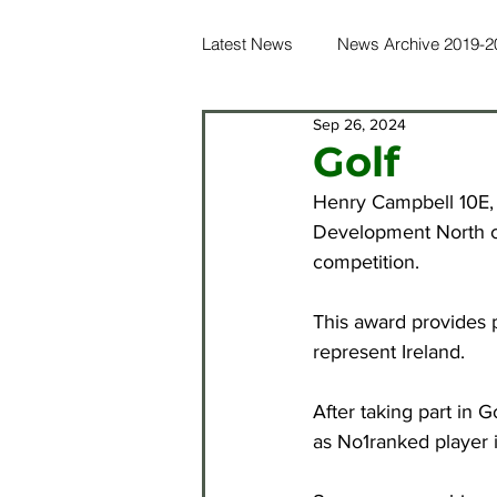
Latest News
News Archive 2019-2
Sep 26, 2024
News Archive 2016-2017
Ne
Golf
Henry Campbell 10E, 
News Archive 2012-2013
Ne
Development North co
competition.
News Archive 2021-2022
Ne
This award provides p
represent Ireland.
After taking part in 
as No1ranked player i