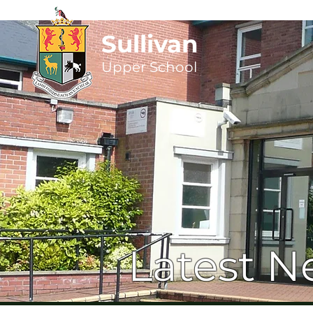
Sullivan
Upper
School
Latest N