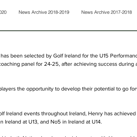
020
News Archive 2018-2019
News Archive 2017-2018
ws Archive 2015-2016
News Archive 2014-2015
News Ar
has been selected by Golf Ireland for the U15 Performan
ws Archive 2011-2012
News Archive 2010-2011
News Ar
aching panel for 24-25, after achieving success during 
ws Archive 2022-2023
News Archive 2023-2024
News Ar
layers the opportunity to develop their potential to go fo
Golf Ireland events throughout Ireland, Henry has achieved
n Ireland at U13, and No5 in Ireland at U14.