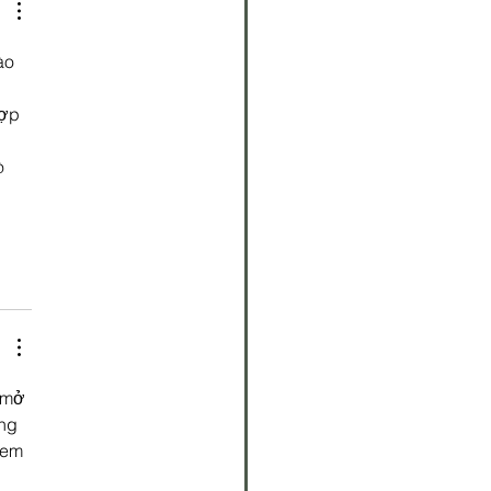
ào 
ợp 
 
ò 
 mở 
ng 
xem 