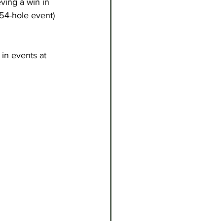
ving a win in 
54-hole event) 
in events at 